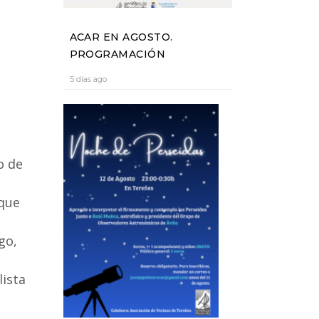
ACAR EN AGOSTO.
PROGRAMACIÓN
5 días ago
o de
 que
go,
lista