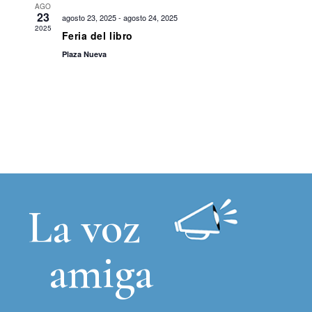
AGO
23
agosto 23, 2025
-
agosto 24, 2025
2025
Feria del libro
Plaza Nueva
La voz
amiga