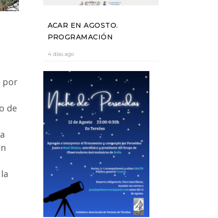
ACAR EN AGOSTO.
PROGRAMACIÓN
4 días ago
o por
to de
ya
en
la