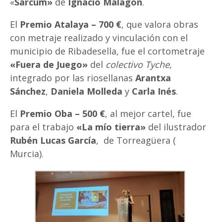
«
Sarcum»
de
Ignacio Malagón
.
El
Premio Atalaya – 700 €
, que valora obras
con metraje realizado y vinculación con el
municipio de Ribadesella, fue el cortometraje
«Fuera de Juego»
del
colectivo Tyche
,
integrado por las riosellanas
Arantxa
Sánchez
,
Daniela Molleda
y
Carla Inés
.
El
Premio Oba – 500 €
, al mejor cartel, fue
para el trabajo
«La mío tierra»
del ilustrador
Rubén Lucas García
, de Torreagüera (
Murcia).