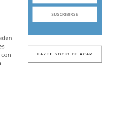
ueden
es
r con
HAZTE SOCIO DE ACAR
a